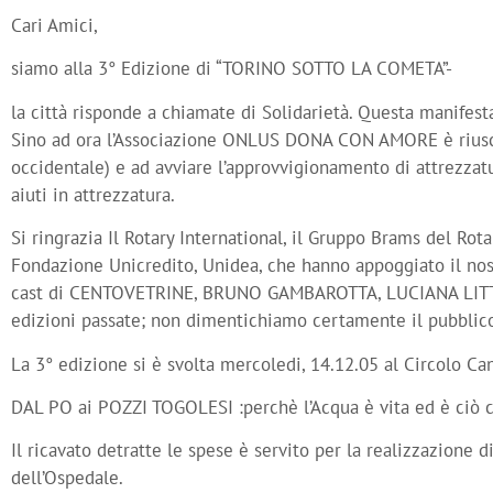
Cari Amici,
siamo alla 3° Edizione di “TORINO SOTTO LA COMETA”-
la città risponde a chiamate di Solidarietà. Questa manifesta
Sino ad ora l’Associazione ONLUS DONA CON AMORE è riusci
occidentale) e ad avviare l’approvvigionamento di attrezzatu
aiuti in attrezzatura.
Si ringrazia Il Rotary International, il Gruppo Brams del Ro
Fondazione Unicredito, Unidea, che hanno appoggiato il nostr
cast di CENTOVETRINE, BRUNO GAMBAROTTA, LUCIANA LITTIZZET
edizioni passate; non dimentichiamo certamente il pubblico 
La 3° edizione si è svolta mercoledi, 14.12.05 al Circolo Ca
DAL PO ai POZZI TOGOLESI :perchè l’Acqua è vita ed è ciò
Il ricavato detratte le spese è servito per la realizzazione 
dell’Ospedale.