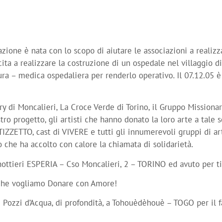
zione è nata con lo scopo di aiutare le associazioni a realizza
ta a realizzare la costruzione di un ospedale nel villaggio
ra – medica ospedaliera per renderlo operativo. Il 07.12.05 è
tary di Moncalieri, La Croce Verde di Torino, il Gruppo Mission
o progetto, gli artisti che hanno donato la loro arte a tale s
TO, cast di VIVERE e tutti gli innumerevoli gruppi di artis
che ha accolto con calore la chiamata di solidarietà.
nottieri ESPERIA – Cso Moncalieri, 2 – TORINO ed avuto per ti
 che vogliamo Donare con Amore!
di Pozzi d’Acqua, di profondità, a Tohouèdèhouè – TOGO per il 