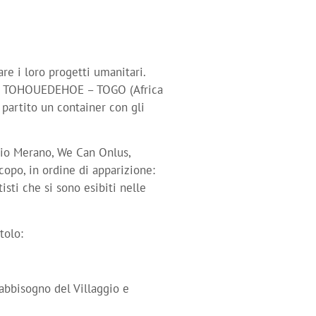
re i loro progetti umanitari.
 di TOHOUEDEHOE – TOGO (Africa
 partito un container con gli
ario Merano, We Can Onlus,
copo, in ordine di apparizione:
ti che si sono esibiti nelle
tolo:
fabbisogno del Villaggio e