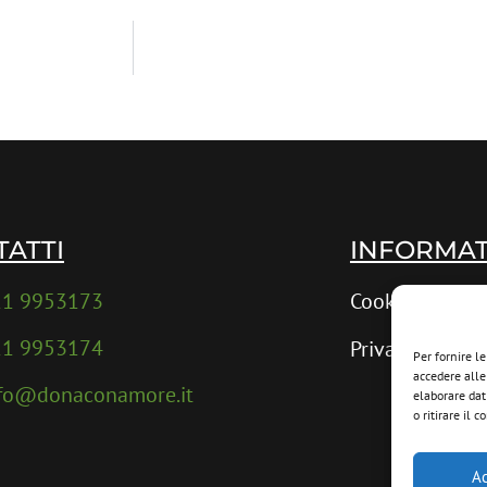
TATTI
INFORMAT
11 9953173
Cookie Policy
11 9953174
Privacy Policy
Per fornire l
accedere alle
nfo@donaconamore.it
elaborare dat
o ritirare il
Ac