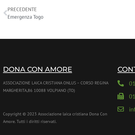
PRECEDENTE
Emergenza Togo
DONA CON AMORE
CON
0
ASSOCIAZIONE LAICA CRISTIANA ONLUS – CORSO REGINA
MARGHERITA,86 10088 VOLPIANO (TO)
0
i
Copyright © 2023 Associazione laica cristiana Dona Con
Amore. Tutti i diritti riservati.