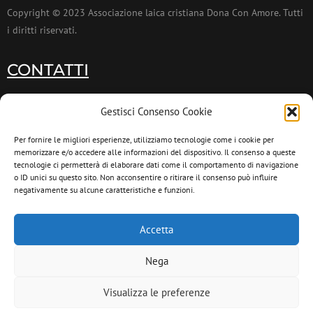
Copyright © 2023 Associazione laica cristiana Dona Con Amore. Tutti
i diritti riservati.
CONTATTI
011 9953173
Gestisci Consenso Cookie
011 9953174
Per fornire le migliori esperienze, utilizziamo tecnologie come i cookie per
memorizzare e/o accedere alle informazioni del dispositivo. Il consenso a queste
info@donaconamore.it
tecnologie ci permetterà di elaborare dati come il comportamento di navigazione
o ID unici su questo sito. Non acconsentire o ritirare il consenso può influire
negativamente su alcune caratteristiche e funzioni.
INFORMATIVA PRIVACY
Cookie Policy
Accetta
Privacy Policy
Nega
Visualizza le preferenze