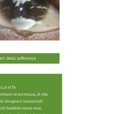
ntri della sofferenza
ELLA VITA
t’anni di avventura, di vita
più bisognosi sconosciuti
iccoli bambini senza voce,