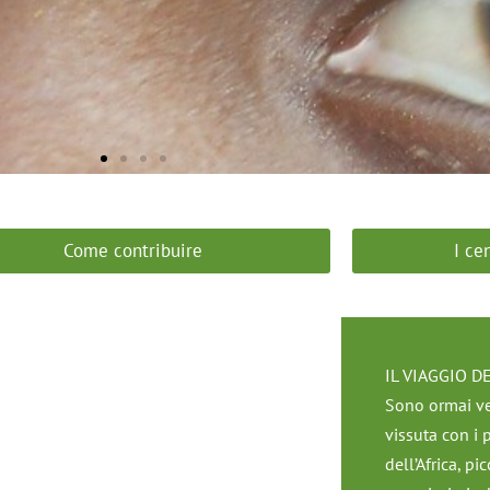
Come contribuire
I ce
IL VIAGGIO D
Sono ormai ven
vissuta con i 
dell’Africa, p