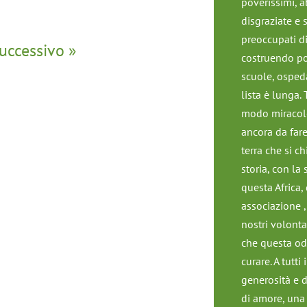
poverissimi, a
disgraziate e 
preoccupati di 
uccessivo »
costruendo poz
scuole, ospeda
lista è lunga.
modo miracolo
ancora da fare
terra che si c
storia, con la
questa Africa,
associazione ,
nostri volonta
che questa od
curare. A tutti
generosità e d
di amore, una 