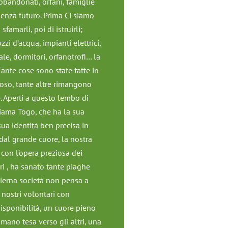
bbandonati, orfani, famiglie
senza futuro. Prima Ci siamo
sfamarli, poi di istruirli;
zi d’acqua, impianti elettrici,
le, dormitori, orfanotrofi… la
 Tante cose sono state fatte in
so, tante altre rimangono
. Aperti a questo lembo di
hiama Togo, che ha la sua
 sua identità ben precisa in
 dal grande cuore, la nostra
 con l’opera preziosa dei
ri , ha sanato tante piaghe
ierna società non pensa a
 i nostri volontari con
isponibilità, un cuore pieno
mano tesa verso gli altri, una