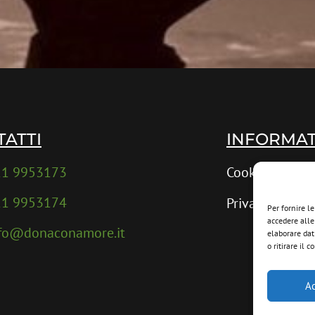
TATTI
INFORMAT
11 9953173
Cookie Policy
11 9953174
Privacy Policy
Per fornire l
accedere alle
nfo@donaconamore.it
elaborare dat
o ritirare il
Ac