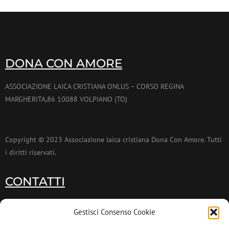
DONA CON AMORE
ASSOCIAZIONE LAICA CRISTIANA ONLUS – CORSO REGINA
MARGHERITA,86 10088 VOLPIANO (TO)
Copyright © 2023 Associazione laica cristiana Dona Con Amore. Tutti
i diritti riservati.
CONTATTI
011 9953173
Gestisci Consenso Cookie
011 9953174