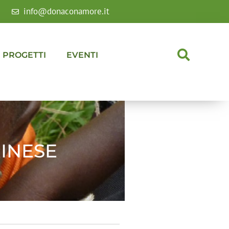
info@donaconamore.it
PROGETTI
EVENTI
INESE