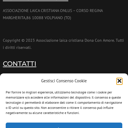
ASSOCIAZIONE LAICA CRISTIANA ONLUS – CORSO REGINA
MARGHERITA,86 10088 VOLPIANO (TO)
Copyright © 2023 Associazione laica cristiana Dona Con Amore. Tutti
i diritti riservati.
CONTATTI
011 9953173
Gestisci Consenso Cookie
011 9953174
Per fornire le migliori esperienze, utilizziamo tecnologie come i cookie per
memorizzare e/o accedere alle informazioni del dispositivo. Il consenso a queste
info@donaconamore.it
tecnologie ci permetterà di elaborare dati come il comportamento di navigazione
o ID unici su questo sito. Non acconsentire o ritirare il consenso può influire
negativamente su alcune caratteristiche e funzioni.
INFORMATIVA PRIVACY